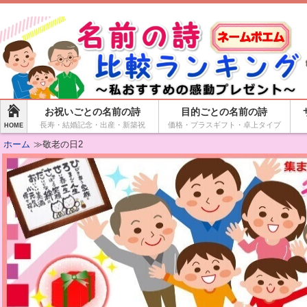
お祝いごとの名前の詩
目的ごとの名前の詩
長寿・結婚記念・出産・新築祝
価格・プラスギフト・卓上タイプ
HOME
ホーム
≫敬老の日2